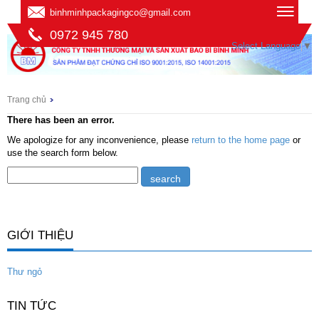
binhminhpackagingco@gmail.com
0972 945 780
Select Language
▼
Trang chủ
There has been an error.
We apologize for any inconvenience, please
return to the home page
or
use the search form below.
GIỚI THIỆU
Thư ngỏ
TIN TỨC