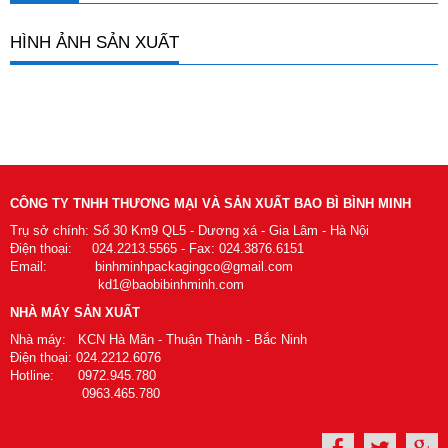
HÌNH ẢNH SẢN XUẤT
CÔNG TY TNHH THƯƠNG MẠI VÀ SẢN XUẤT BAO BÌ BÌNH MINH
Trụ sở chính: Số 30 Km9 QL5 - Dương xá - Gia Lâm - Hà Nội
Điện thoại: 024.2213.5565 - Fax: 024.3876.6151
Email: binhminhpackagingco@gmail.com
kd1@baobibinhminh.com
NHÀ MÁY SẢN XUẤT
Nhà máy: KCN Hà Mãn - Thuận Thành - Bắc Ninh
Điện thoại: 024.2212.6076
Hotline: 0972.945.780
0963.465.780