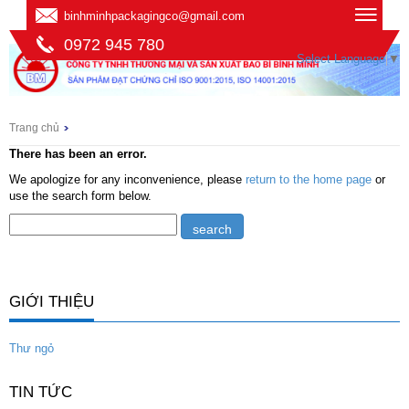
binhminhpackagingco@gmail.com
0972 945 780
Select Language
▼
Trang chủ
There has been an error.
We apologize for any inconvenience, please
return to the home page
or
use the search form below.
GIỚI THIỆU
Thư ngỏ
TIN TỨC