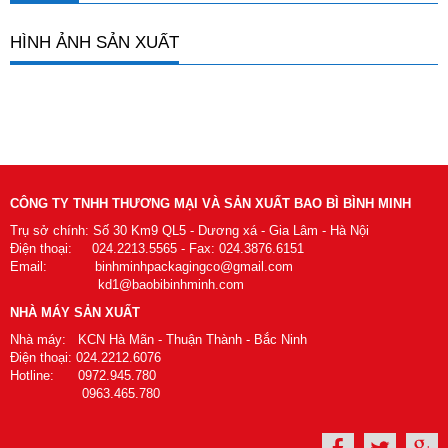
HÌNH ẢNH SẢN XUẤT
CÔNG TY TNHH THƯƠNG MẠI VÀ SẢN XUẤT BAO BÌ BÌNH MINH
Trụ sở chính: Số 30 Km9 QL5 - Dương xá - Gia Lâm - Hà Nội
Điện thoại: 024.2213.5565 - Fax: 024.3876.6151
Email: binhminhpackagingco@gmail.com
kd1@baobibinhminh.com
NHÀ MÁY SẢN XUẤT
Nhà máy: KCN Hà Mãn - Thuận Thành - Bắc Ninh
Điện thoại: 024.2212.6076
Hotline: 0972.945.780
0963.465.780