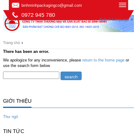
binhminhpackagingco@gmail.com
0972 945 780
Select Language
▼
Trang chủ
There has been an error.
We apologize for any inconvenience, please
return to the home page
or
use the search form below.
GIỚI THIỆU
Thư ngỏ
TIN TỨC