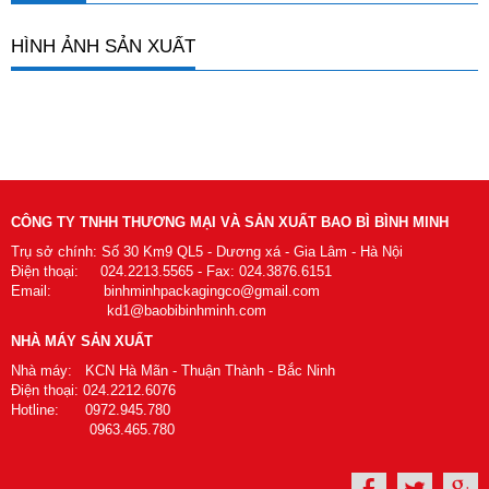
HÌNH ẢNH SẢN XUẤT
CÔNG TY TNHH THƯƠNG MẠI VÀ SẢN XUẤT BAO BÌ BÌNH MINH
Trụ sở chính: Số 30 Km9 QL5 - Dương xá - Gia Lâm - Hà Nội
Điện thoại: 024.2213.5565 - Fax: 024.3876.6151
Email: binhminhpackagingco@gmail.com
kd1@baobibinhminh.com
NHÀ MÁY SẢN XUẤT
Nhà máy: KCN Hà Mãn - Thuận Thành - Bắc Ninh
Điện thoại: 024.2212.6076
Hotline: 0972.945.780
0963.465.780