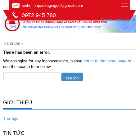
binhminhpackagingco@gmail.com
0972 945 780
Select Language
▼
Trang chủ
There has been an error.
We apologize for any inconvenience, please
return to the home page
or
use the search form below.
GIỚI THIỆU
Thư ngỏ
TIN TỨC