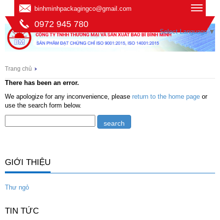
binhminhpackagingco@gmail.com
0972 945 780
Select Language
▼
Trang chủ
There has been an error.
We apologize for any inconvenience, please
return to the home page
or
use the search form below.
GIỚI THIỆU
Thư ngỏ
TIN TỨC