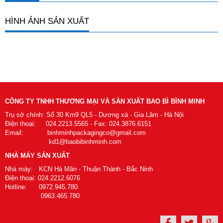
HÌNH ẢNH SẢN XUẤT
CÔNG TY TNHH THƯƠNG MẠI VÀ SẢN XUẤT BAO BÌ BÌNH MINH
Trụ sở chính: Số 30 Km9 QL5 - Dương xá - Gia Lâm - Hà Nội
Điện thoại: 024.2213.5565 - Fax: 024.3876.6151
Email: binhminhpackagingco@gmail.com
kd1@baobibinhminh.com
NHÀ MÁY SẢN XUẤT
Nhà máy: KCN Hà Mãn - Thuận Thành - Bắc Ninh
Điện thoại: 024.2212.6076
Hotline: 0972.945.780
0963.465.780