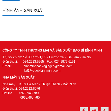
HÌNH ẢNH SẢN XUẤT
CÔNG TY TNHH THƯƠNG MẠI VÀ SẢN XUẤT BAO BÌ BÌNH MINH
Trụ sở chính: Số 30 Km9 QL5 - Dương xá - Gia Lâm - Hà Nội
Điện thoại: 024.2213.5565 - Fax: 024.3876.6151
Email: binhminhpackagingco@gmail.com
kd1@baobibinhminh.com
NHÀ MÁY SẢN XUẤT
Nhà máy: KCN Hà Mãn - Thuận Thành - Bắc Ninh
Điện thoại: 024.2212.6076
Hotline: 0972.945.780
0963.465.780