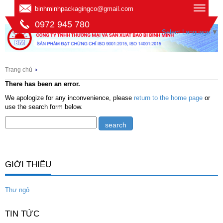
binhminhpackagingco@gmail.com
0972 945 780
Select Language
▼
Trang chủ
There has been an error.
We apologize for any inconvenience, please
return to the home page
or
use the search form below.
GIỚI THIỆU
Thư ngỏ
TIN TỨC