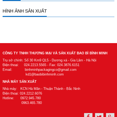
HÌNH ẢNH SẢN XUẤT
CÔNG TY TNHH THƯƠNG MẠI VÀ SẢN XUẤT BAO BÌ BÌNH MINH
Trụ sở chính: Số 30 Km9 QL5 - Dương xá - Gia Lâm - Hà Nội
Điện thoại: 024.2213.5565 - Fax: 024.3876.6151
Email: binhminhpackagingco@gmail.com
kd1@baobibinhminh.com
NHÀ MÁY SẢN XUẤT
Nhà máy: KCN Hà Mãn - Thuận Thành - Bắc Ninh
Điện thoại: 024.2212.6076
Hotline: 0972.945.780
0963.465.780