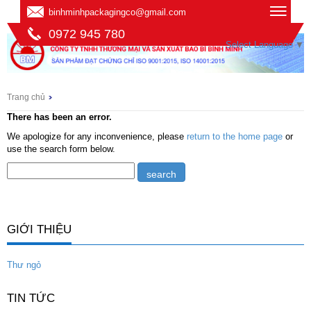
binhminhpackagingco@gmail.com
0972 945 780
Select Language
▼
Trang chủ
There has been an error.
We apologize for any inconvenience, please
return to the home page
or
use the search form below.
GIỚI THIỆU
Thư ngỏ
TIN TỨC