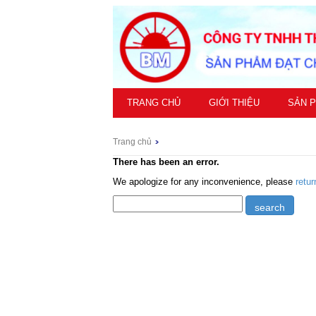
TRANG CHỦ
GIỚI THIỆU
SẢN 
Trang chủ
There has been an error.
We apologize for any inconvenience, please
retu