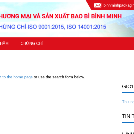
binhminhpackag
PHẨM
CHỨNG CHỈ
rn to the home page
or use the search form below.
GIỚI
Thư n
TIN 