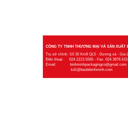
CÔNG TY TNHH THƯƠNG MẠI VÀ SẢN XUẤT B
Trụ sở chính: Số 30 Km9 QL5 - Dương xá - Gia 
Điện thoại: 024.2213.5565 - Fax: 024.3876.615
Email: binhminhpackagingco@gmail.com
kd1@baobibinhminh.com