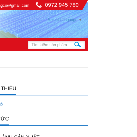
0972 945 780
ingco@gmail.com
Select Language
▼
 THIỆU
gỏ
TỨC