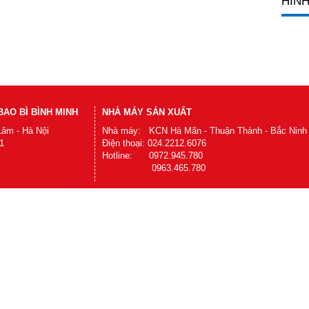
HÌNH
AO BÌ BÌNH MINH
NHÀ MÁY SẢN XUẤT
Lâm - Hà Nội
Nhà máy: KCN Hà Mãn - Thuận Thành - Bắc Ninh
1
Điện thoại: 024.2212.6076
Hotline: 0972.945.780
0963.465.780