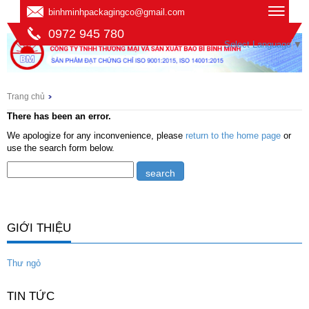
binhminhpackagingco@gmail.com
0972 945 780
Select Language
▼
Trang chủ
There has been an error.
We apologize for any inconvenience, please
return to the home page
or
use the search form below.
GIỚI THIỆU
Thư ngỏ
TIN TỨC