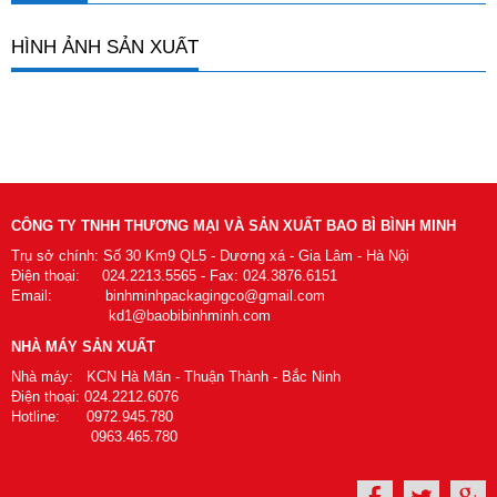
HÌNH ẢNH SẢN XUẤT
CÔNG TY TNHH THƯƠNG MẠI VÀ SẢN XUẤT BAO BÌ BÌNH MINH
Trụ sở chính: Số 30 Km9 QL5 - Dương xá - Gia Lâm - Hà Nội
Điện thoại: 024.2213.5565 - Fax: 024.3876.6151
Email: binhminhpackagingco@gmail.com
kd1@baobibinhminh.com
NHÀ MÁY SẢN XUẤT
Nhà máy: KCN Hà Mãn - Thuận Thành - Bắc Ninh
Điện thoại: 024.2212.6076
Hotline: 0972.945.780
0963.465.780