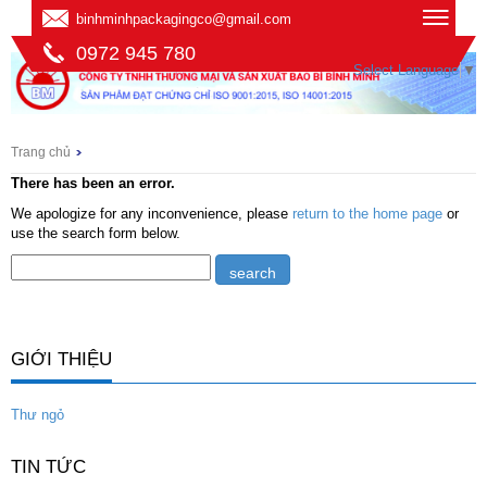
binhminhpackagingco@gmail.com
0972 945 780
Select Language
▼
Trang chủ
There has been an error.
We apologize for any inconvenience, please
return to the home page
or
use the search form below.
GIỚI THIỆU
Thư ngỏ
TIN TỨC