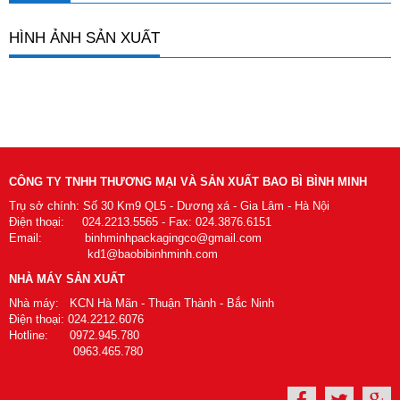
HÌNH ẢNH SẢN XUẤT
CÔNG TY TNHH THƯƠNG MẠI VÀ SẢN XUẤT BAO BÌ BÌNH MINH
Trụ sở chính: Số 30 Km9 QL5 - Dương xá - Gia Lâm - Hà Nội
Điện thoại: 024.2213.5565 - Fax: 024.3876.6151
Email: binhminhpackagingco@gmail.com
kd1@baobibinhminh.com
NHÀ MÁY SẢN XUẤT
Nhà máy: KCN Hà Mãn - Thuận Thành - Bắc Ninh
Điện thoại: 024.2212.6076
Hotline: 0972.945.780
0963.465.780