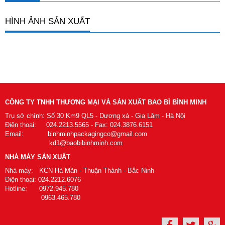
HÌNH ẢNH SẢN XUẤT
CÔNG TY TNHH THƯƠNG MẠI VÀ SẢN XUẤT BAO BÌ BÌNH MINH
Trụ sở chính: Số 30 Km9 QL5 - Dương xá - Gia Lâm - Hà Nội
Điện thoại: 024.2213.5565 - Fax: 024.3876.6151
Email: binhminhpackagingco@gmail.com
kd1@baobibinhminh.com
NHÀ MÁY SẢN XUẤT
Nhà máy: KCN Hà Mãn - Thuận Thành - Bắc Ninh
Điện thoại: 024.2212.6076
Hotline: 0972.945.780
0963.465.780