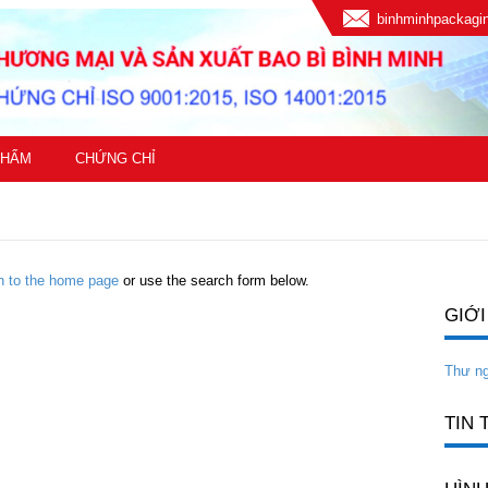
binhminhpackag
PHẨM
CHỨNG CHỈ
rn to the home page
or use the search form below.
GIỚI
Thư n
TIN 