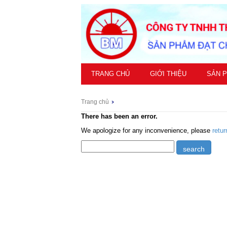
TRANG CHỦ
GIỚI THIỆU
SẢN 
Trang chủ
There has been an error.
We apologize for any inconvenience, please
retu