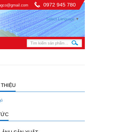
0972 945 780
ingco@gmail.com
Select Language
▼
 THIỆU
gỏ
TỨC