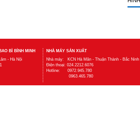
HÌNH
AO BÌ BÌNH MINH
NHÀ MÁY SẢN XUẤT
Lâm - Hà Nội
Nhà máy: KCN Hà Mãn - Thuận Thành - Bắc Ninh
1
Điện thoại: 024.2212.6076
Hotline: 0972.945.780
0963.465.780