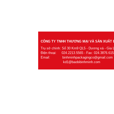
CÔNG TY TNHH THƯƠNG MẠI VÀ SẢN XUẤT B
Trụ sở chính: Số 30 Km9 QL5 - Dương xá - Gia 
Điện thoại: 024.2213.5565 - Fax: 024.3876.615
Email: binhminhpackagingco@gmail.com
kd1@baobibinhminh.com