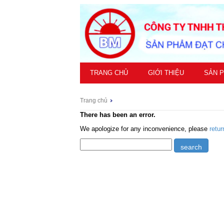
TRANG CHỦ
GIỚI THIỆU
SẢN 
Trang chủ
There has been an error.
We apologize for any inconvenience, please
retu