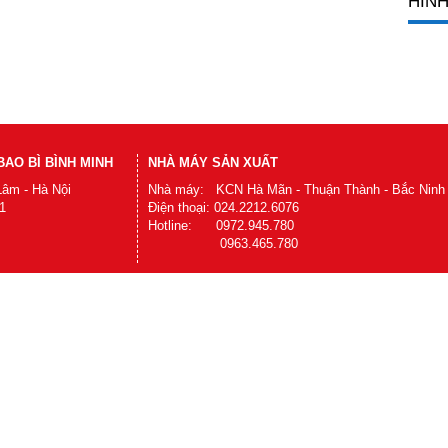
HÌNH
AO BÌ BÌNH MINH
NHÀ MÁY SẢN XUẤT
Lâm - Hà Nội
Nhà máy: KCN Hà Mãn - Thuận Thành - Bắc Ninh
1
Điện thoại: 024.2212.6076
Hotline: 0972.945.780
0963.465.780