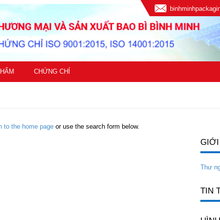
binhminhpackag
PHẨM
CHỨNG CHỈ
rn to the home page
or use the search form below.
GIỚI
Thư n
TIN 