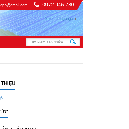
0972 945 780
ingco@gmail.com
Select Language
▼
 THIỆU
gỏ
TỨC