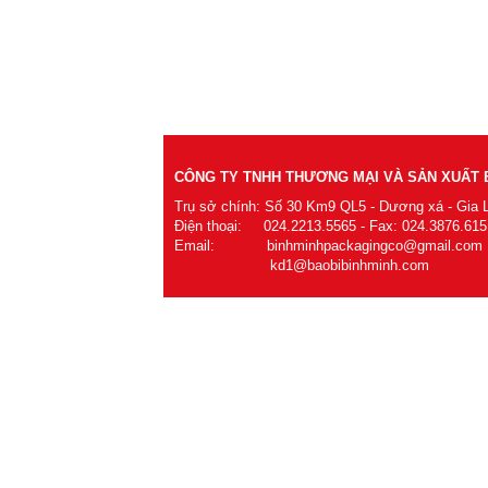
CÔNG TY TNHH THƯƠNG MẠI VÀ SẢN XUẤT B
Trụ sở chính: Số 30 Km9 QL5 - Dương xá - Gia 
Điện thoại: 024.2213.5565 - Fax: 024.3876.615
Email: binhminhpackagingco@gmail.com
kd1@baobibinhminh.com