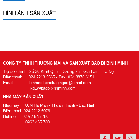
HÌNH ẢNH SẢN XUẤT
CÔNG TY TNHH THƯƠNG MẠI VÀ SẢN XUẤT BAO BÌ BÌNH MINH
Trụ sở chính: Số 30 Km9 QL5 - Dương xá - Gia Lâm - Hà Nội
Điện thoại: 024.2213.5565 - Fax: 024.3876.6151
Email: binhminhpackagingco@gmail.com
kd1@baobibinhminh.com
NHÀ MÁY SẢN XUẤT
Nhà máy: KCN Hà Mãn - Thuận Thành - Bắc Ninh
Điện thoại: 024.2212.6076
Hotline: 0972.945.780
0963.465.780