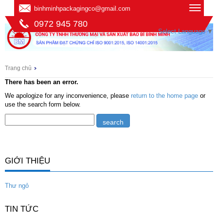
binhminhpackagingco@gmail.com
0972 945 780
Select Language
▼
Trang chủ
There has been an error.
We apologize for any inconvenience, please
return to the home page
or
use the search form below.
GIỚI THIỆU
Thư ngỏ
TIN TỨC