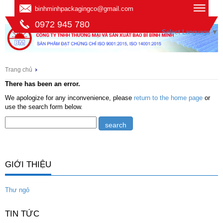
binhminhpackagingco@gmail.com
0972 945 780
Select Language
▼
Trang chủ
There has been an error.
We apologize for any inconvenience, please
return to the home page
or
use the search form below.
GIỚI THIỆU
Thư ngỏ
TIN TỨC