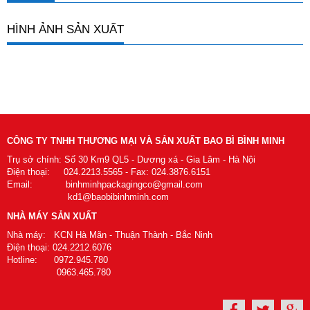
HÌNH ẢNH SẢN XUẤT
CÔNG TY TNHH THƯƠNG MẠI VÀ SẢN XUẤT BAO BÌ BÌNH MINH
Trụ sở chính: Số 30 Km9 QL5 - Dương xá - Gia Lâm - Hà Nội
Điện thoại: 024.2213.5565 - Fax: 024.3876.6151
Email: binhminhpackagingco@gmail.com
kd1@baobibinhminh.com
NHÀ MÁY SẢN XUẤT
Nhà máy: KCN Hà Mãn - Thuận Thành - Bắc Ninh
Điện thoại: 024.2212.6076
Hotline: 0972.945.780
0963.465.780