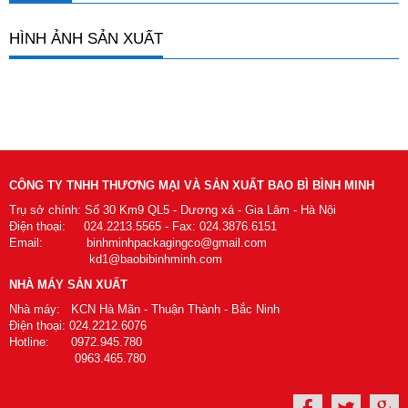
HÌNH ẢNH SẢN XUẤT
CÔNG TY TNHH THƯƠNG MẠI VÀ SẢN XUẤT BAO BÌ BÌNH MINH
Trụ sở chính: Số 30 Km9 QL5 - Dương xá - Gia Lâm - Hà Nội
Điện thoại: 024.2213.5565 - Fax: 024.3876.6151
Email: binhminhpackagingco@gmail.com
kd1@baobibinhminh.com
NHÀ MÁY SẢN XUẤT
Nhà máy: KCN Hà Mãn - Thuận Thành - Bắc Ninh
Điện thoại: 024.2212.6076
Hotline: 0972.945.780
0963.465.780