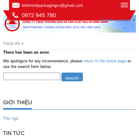
binhminhpackagingco@gmail.com
0972 945 780
Select Language
▼
Trang chủ
There has been an error.
We apologize for any inconvenience, please
return to the home page
or
use the search form below.
GIỚI THIỆU
Thư ngỏ
TIN TỨC