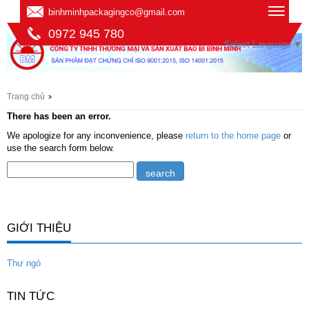
binhminhpackagingco@gmail.com
0972 945 780
Select Language
▼
Trang chủ
There has been an error.
We apologize for any inconvenience, please
return to the home page
or
use the search form below.
GIỚI THIỆU
Thư ngỏ
TIN TỨC