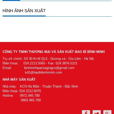
HÌNH ẢNH SẢN XUẤT
CÔNG TY TNHH THƯƠNG MẠI VÀ SẢN XUẤT BAO BÌ BÌNH MINH
Trụ sở chính: Số 30 Km9 QL5 - Dương xá - Gia Lâm - Hà Nội
Điện thoại: 024.2213.5565 - Fax: 024.3876.6151
Email: binhminhpackagingco@gmail.com
kd1@baobibinhminh.com
NHÀ MÁY SẢN XUẤT
Nhà máy: KCN Hà Mãn - Thuận Thành - Bắc Ninh
Điện thoại: 024.2212.6076
Hotline: 0972.945.780
0963.465.780