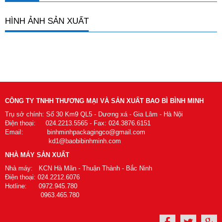
HÌNH ẢNH SẢN XUẤT
CÔNG TY TNHH THƯƠNG MẠI VÀ SẢN XUẤT BAO BÌ BÌNH MINH
Trụ sở chính: Số 30 Km9 QL5 - Dương xá - Gia Lâm - Hà Nội
Điện thoại: 024.2213.5565 - Fax: 024.3876.6151
Email: binhminhpackagingco@gmail.com
kd1@baobibinhminh.com
NHÀ MÁY SẢN XUẤT
Nhà máy: KCN Hà Mãn - Thuận Thành - Bắc Ninh
Điện thoại: 024.2212.6076
Hotline: 0972.945.780
0963.465.780