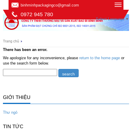
binhminhpackagingco@gmail.com
0972 945 780
Select Language
▼
Trang chủ
There has been an error.
We apologize for any inconvenience, please
return to the home page
or
use the search form below.
GIỚI THIỆU
Thư ngỏ
TIN TỨC