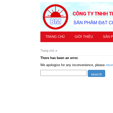
TRANG CHỦ
GIỚI THIỆU
SẢN 
Trang chủ
There has been an error.
We apologize for any inconvenience, please
retu