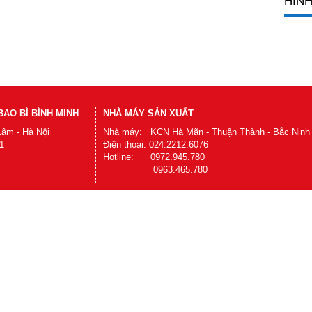
HÌNH
AO BÌ BÌNH MINH
NHÀ MÁY SẢN XUẤT
Lâm - Hà Nội
Nhà máy: KCN Hà Mãn - Thuận Thành - Bắc Ninh
1
Điện thoại: 024.2212.6076
Hotline: 0972.945.780
0963.465.780