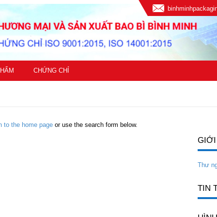
binhminhpackag
PHẨM
CHỨNG CHỈ
rn to the home page
or use the search form below.
GIỚI
Thư n
TIN 