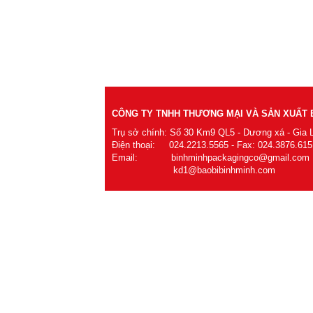
CÔNG TY TNHH THƯƠNG MẠI VÀ SẢN XUẤT B
Trụ sở chính: Số 30 Km9 QL5 - Dương xá - Gia 
Điện thoại: 024.2213.5565 - Fax: 024.3876.615
Email: binhminhpackagingco@gmail.com
kd1@baobibinhminh.com