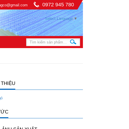
0972 945 780
ingco@gmail.com
Select Language
▼
 THIỆU
gỏ
TỨC