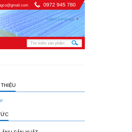
0972 945 780
ingco@gmail.com
Select Language
▼
 THIỆU
gỏ
TỨC