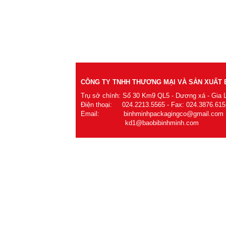
CÔNG TY TNHH THƯƠNG MẠI VÀ SẢN XUẤT B
Trụ sở chính: Số 30 Km9 QL5 - Dương xá - Gia 
Điện thoại: 024.2213.5565 - Fax: 024.3876.615
Email: binhminhpackagingco@gmail.com
kd1@baobibinhminh.com