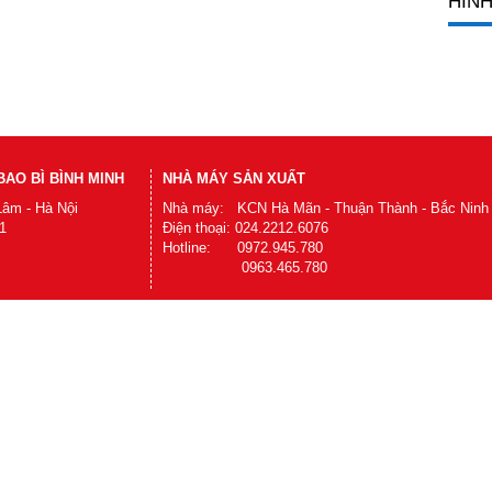
HÌNH
AO BÌ BÌNH MINH
NHÀ MÁY SẢN XUẤT
Lâm - Hà Nội
Nhà máy: KCN Hà Mãn - Thuận Thành - Bắc Ninh
1
Điện thoại: 024.2212.6076
Hotline: 0972.945.780
0963.465.780