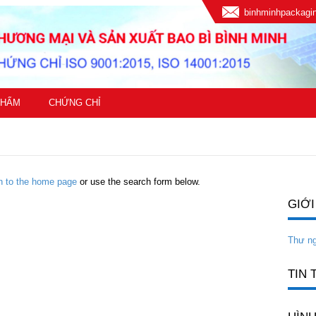
binhminhpackag
PHẨM
CHỨNG CHỈ
rn to the home page
or use the search form below.
GIỚI
Thư n
TIN 