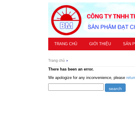
TRANG CHỦ
GIỚI THIỆU
SẢN 
Trang chủ
There has been an error.
We apologize for any inconvenience, please
retu