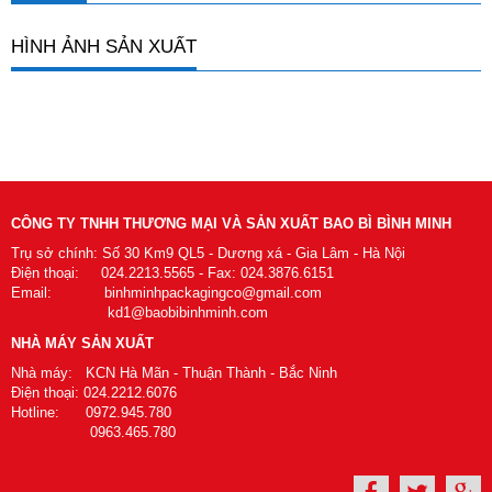
HÌNH ẢNH SẢN XUẤT
CÔNG TY TNHH THƯƠNG MẠI VÀ SẢN XUẤT BAO BÌ BÌNH MINH
Trụ sở chính: Số 30 Km9 QL5 - Dương xá - Gia Lâm - Hà Nội
Điện thoại: 024.2213.5565 - Fax: 024.3876.6151
Email: binhminhpackagingco@gmail.com
kd1@baobibinhminh.com
NHÀ MÁY SẢN XUẤT
Nhà máy: KCN Hà Mãn - Thuận Thành - Bắc Ninh
Điện thoại: 024.2212.6076
Hotline: 0972.945.780
0963.465.780