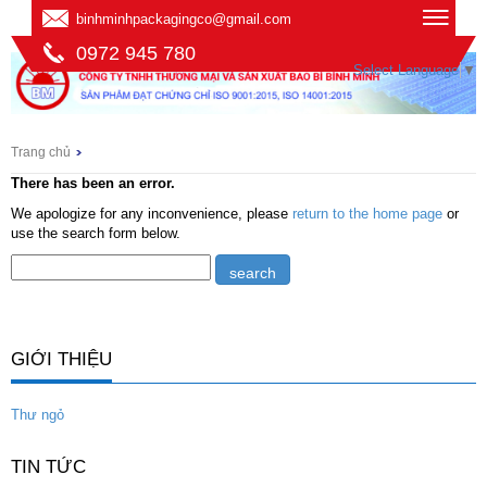
binhminhpackagingco@gmail.com
0972 945 780
Select Language
▼
Trang chủ
There has been an error.
We apologize for any inconvenience, please
return to the home page
or
use the search form below.
GIỚI THIỆU
Thư ngỏ
TIN TỨC