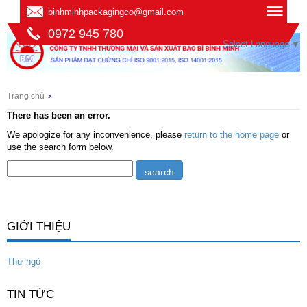
binhminhpackagingco@gmail.com
0972 945 780
Select Language
▼
Trang chủ
There has been an error.
We apologize for any inconvenience, please
return to the home page
or
use the search form below.
GIỚI THIỆU
Thư ngỏ
TIN TỨC