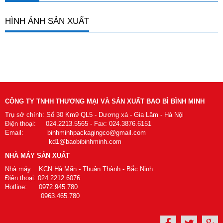
HÌNH ẢNH SẢN XUẤT
CÔNG TY TNHH THƯƠNG MẠI VÀ SẢN XUẤT BAO BÌ BÌNH MINH
Trụ sở chính: Số 30 Km9 QL5 - Dương xá - Gia Lâm - Hà Nội
Điện thoại: 024.2213.5565 - Fax: 024.3876.6151
Email: binhminhpackagingco@gmail.com
kd1@baobibinhminh.com
NHÀ MÁY SẢN XUẤT
Nhà máy: KCN Hà Mãn - Thuận Thành - Bắc Ninh
Điện thoại: 024.2212.6076
Hotline: 0972.945.780
0963.465.780