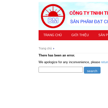
TRANG CHỦ
GIỚI THIỆU
SẢN 
Trang chủ
There has been an error.
We apologize for any inconvenience, please
retu