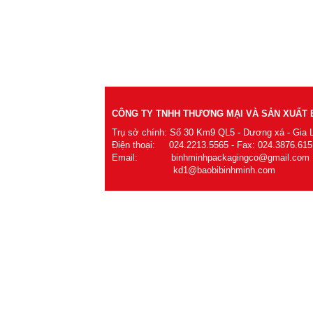
CÔNG TY TNHH THƯƠNG MẠI VÀ SẢN XUẤT B
Trụ sở chính: Số 30 Km9 QL5 - Dương xá - Gia 
Điện thoại: 024.2213.5565 - Fax: 024.3876.615
Email: binhminhpackagingco@gmail.com
kd1@baobibinhminh.com