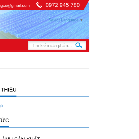
0972 945 780
ingco@gmail.com
Select Language
▼
 THIỆU
gỏ
TỨC