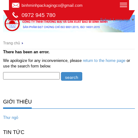
binhminhpackagingco@gmail.com
0972 945 780
Select Language
▼
Trang chủ
There has been an error.
We apologize for any inconvenience, please
return to the home page
or
use the search form below.
GIỚI THIỆU
Thư ngỏ
TIN TỨC