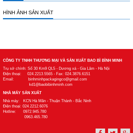
HÌNH ẢNH SẢN XUẤT
CÔNG TY TNHH THƯƠNG MẠI VÀ SẢN XUẤT BAO BÌ BÌNH MINH
Trụ sở chính: Số 30 Km9 QL5 - Dương xá - Gia Lâm - Hà Nội
Điện thoại: 024.2213.5565 - Fax: 024.3876.6151
Email: binhminhpackagingco@gmail.com
kd1@baobibinhminh.com
NHÀ MÁY SẢN XUẤT
Nhà máy: KCN Hà Mãn - Thuận Thành - Bắc Ninh
Điện thoại: 024.2212.6076
Hotline: 0972.945.780
0963.465.780