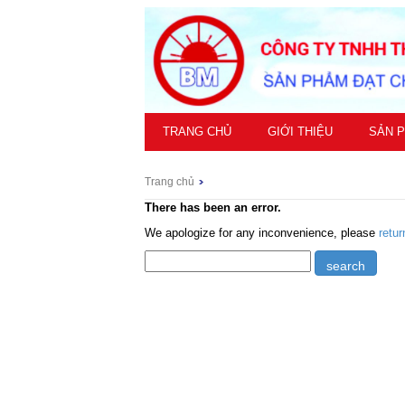
TRANG CHỦ
GIỚI THIỆU
SẢN 
Trang chủ
There has been an error.
We apologize for any inconvenience, please
retu