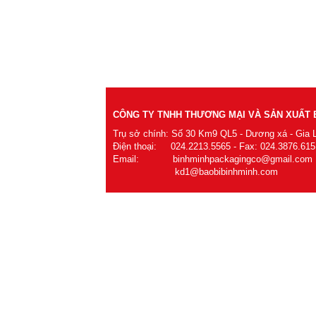
CÔNG TY TNHH THƯƠNG MẠI VÀ SẢN XUẤT B
Trụ sở chính: Số 30 Km9 QL5 - Dương xá - Gia 
Điện thoại: 024.2213.5565 - Fax: 024.3876.615
Email: binhminhpackagingco@gmail.com
kd1@baobibinhminh.com