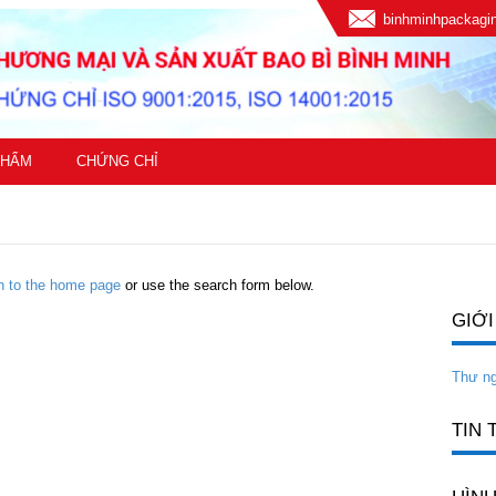
binhminhpackag
PHẨM
CHỨNG CHỈ
rn to the home page
or use the search form below.
GIỚI
Thư n
TIN 