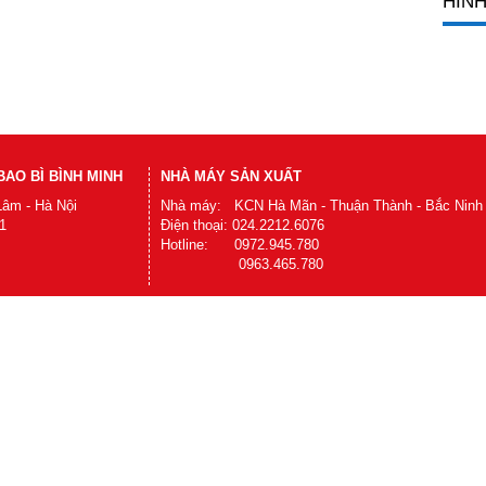
HÌNH
AO BÌ BÌNH MINH
NHÀ MÁY SẢN XUẤT
Lâm - Hà Nội
Nhà máy: KCN Hà Mãn - Thuận Thành - Bắc Ninh
1
Điện thoại: 024.2212.6076
Hotline: 0972.945.780
0963.465.780