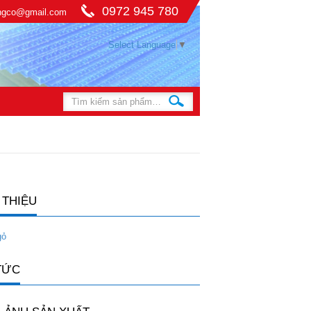
0972 945 780
ingco@gmail.com
Select Language
▼
 THIỆU
gỏ
TỨC