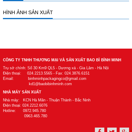
HÌNH ẢNH SẢN XUẤT
CÔNG TY TNHH THƯƠNG MẠI VÀ SẢN XUẤT BAO BÌ BÌNH MINH
Trụ sở chính: Số 30 Km9 QL5 - Dương xá - Gia Lâm - Hà Nội
Điện thoại: 024.2213.5565 - Fax: 024.3876.6151
Email: binhminhpackagingco@gmail.com
kd1@baobibinhminh.com
NHÀ MÁY SẢN XUẤT
Nhà máy: KCN Hà Mãn - Thuận Thành - Bắc Ninh
Điện thoại: 024.2212.6076
Hotline: 0972.945.780
0963.465.780