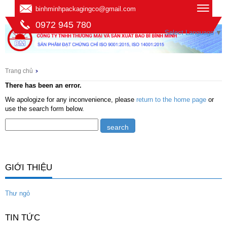
binhminhpackagingco@gmail.com
0972 945 780
Select Language
▼
Trang chủ
There has been an error.
We apologize for any inconvenience, please
return to the home page
or
use the search form below.
GIỚI THIỆU
Thư ngỏ
TIN TỨC