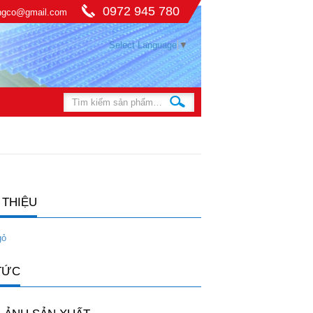
0972 945 780
ingco@gmail.com
Select Language
▼
 THIỆU
gỏ
TỨC