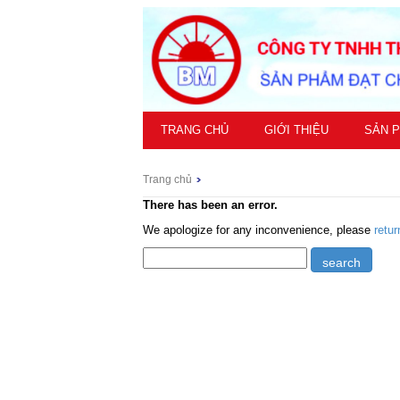
TRANG CHỦ
GIỚI THIỆU
SẢN 
Trang chủ
There has been an error.
We apologize for any inconvenience, please
retu