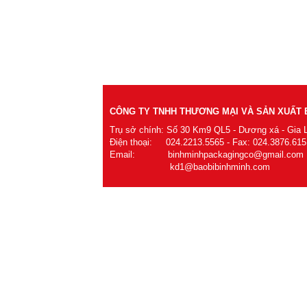
CÔNG TY TNHH THƯƠNG MẠI VÀ SẢN XUẤT B
Trụ sở chính: Số 30 Km9 QL5 - Dương xá - Gia 
Điện thoại: 024.2213.5565 - Fax: 024.3876.615
Email: binhminhpackagingco@gmail.com
kd1@baobibinhminh.com