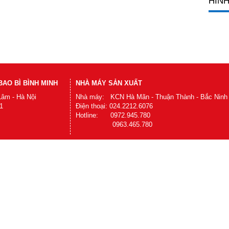
HÌNH
AO BÌ BÌNH MINH
NHÀ MÁY SẢN XUẤT
Lâm - Hà Nội
Nhà máy: KCN Hà Mãn - Thuận Thành - Bắc Ninh
1
Điện thoại: 024.2212.6076
Hotline: 0972.945.780
0963.465.780