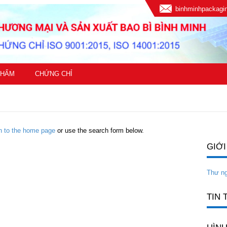
binhminhpackag
PHẨM
CHỨNG CHỈ
rn to the home page
or use the search form below.
GIỚI
Thư n
TIN 