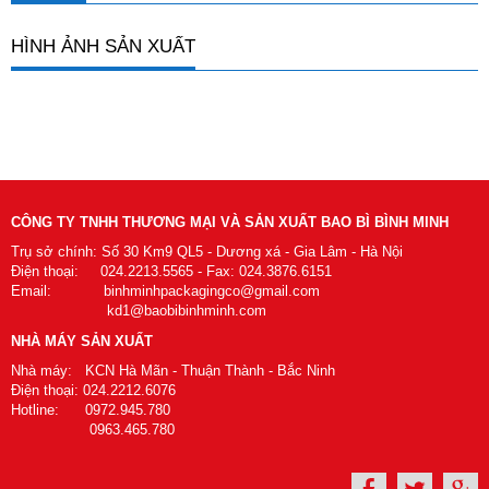
HÌNH ẢNH SẢN XUẤT
CÔNG TY TNHH THƯƠNG MẠI VÀ SẢN XUẤT BAO BÌ BÌNH MINH
Trụ sở chính: Số 30 Km9 QL5 - Dương xá - Gia Lâm - Hà Nội
Điện thoại: 024.2213.5565 - Fax: 024.3876.6151
Email: binhminhpackagingco@gmail.com
kd1@baobibinhminh.com
NHÀ MÁY SẢN XUẤT
Nhà máy: KCN Hà Mãn - Thuận Thành - Bắc Ninh
Điện thoại: 024.2212.6076
Hotline: 0972.945.780
0963.465.780