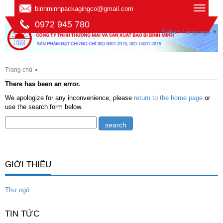
binhminhpackagingco@gmail.com
0972 945 780
Select Language
▼
Trang chủ
There has been an error.
We apologize for any inconvenience, please
return to the home page
or
use the search form below.
GIỚI THIỆU
Thư ngỏ
TIN TỨC