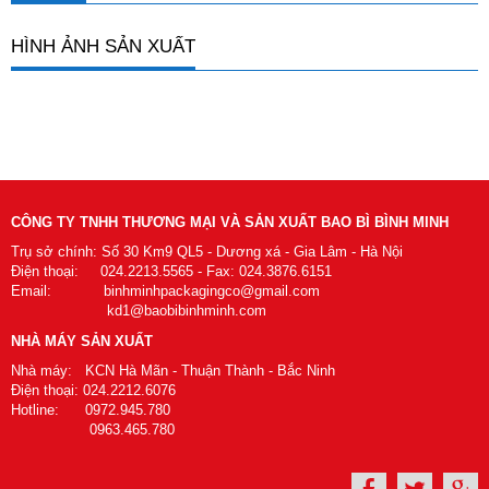
HÌNH ẢNH SẢN XUẤT
CÔNG TY TNHH THƯƠNG MẠI VÀ SẢN XUẤT BAO BÌ BÌNH MINH
Trụ sở chính: Số 30 Km9 QL5 - Dương xá - Gia Lâm - Hà Nội
Điện thoại: 024.2213.5565 - Fax: 024.3876.6151
Email: binhminhpackagingco@gmail.com
kd1@baobibinhminh.com
NHÀ MÁY SẢN XUẤT
Nhà máy: KCN Hà Mãn - Thuận Thành - Bắc Ninh
Điện thoại: 024.2212.6076
Hotline: 0972.945.780
0963.465.780