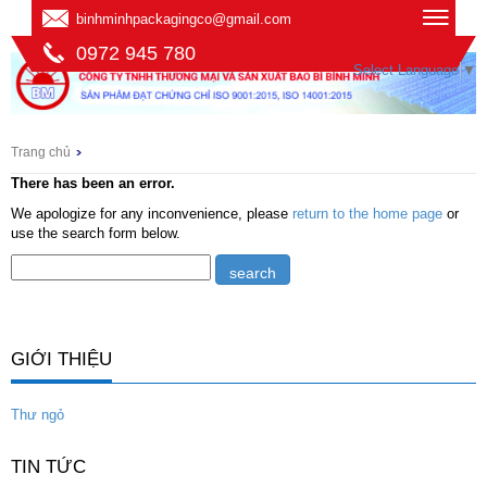
binhminhpackagingco@gmail.com
0972 945 780
Select Language
▼
Trang chủ
There has been an error.
We apologize for any inconvenience, please
return to the home page
or
use the search form below.
GIỚI THIỆU
Thư ngỏ
TIN TỨC