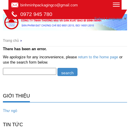
binhminhpackagingco@gmail.com
0972 945 780
Select Language
▼
Trang chủ
There has been an error.
We apologize for any inconvenience, please
return to the home page
or
use the search form below.
GIỚI THIỆU
Thư ngỏ
TIN TỨC