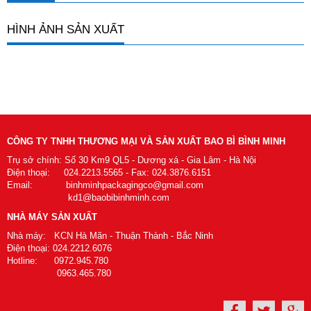
HÌNH ẢNH SẢN XUẤT
CÔNG TY TNHH THƯƠNG MẠI VÀ SẢN XUẤT BAO BÌ BÌNH MINH
Trụ sở chính: Số 30 Km9 QL5 - Dương xá - Gia Lâm - Hà Nội
Điện thoại: 024.2213.5565 - Fax: 024.3876.6151
Email: binhminhpackagingco@gmail.com
kd1@baobibinhminh.com
NHÀ MÁY SẢN XUẤT
Nhà máy: KCN Hà Mãn - Thuận Thành - Bắc Ninh
Điện thoại: 024.2212.6076
Hotline: 0972.945.780
0963.465.780