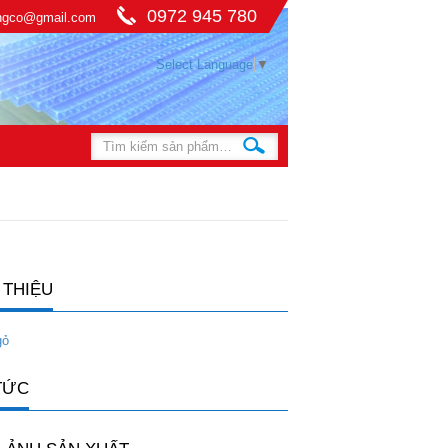
0972 945 780
ingco@gmail.com
Select Language
▼
 THIỆU
gỏ
TỨC