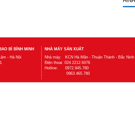
HÌNH
AO BÌ BÌNH MINH
NHÀ MÁY SẢN XUẤT
Lâm - Hà Nội
Nhà máy: KCN Hà Mãn - Thuận Thành - Bắc Ninh
1
Điện thoại: 024.2212.6076
Hotline: 0972.945.780
0963.465.780