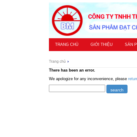
TRANG CHỦ
GIỚI THIỆU
SẢN 
Trang chủ
There has been an error.
We apologize for any inconvenience, please
retu