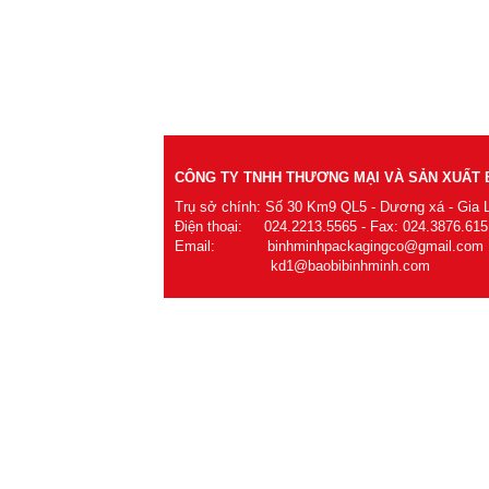
CÔNG TY TNHH THƯƠNG MẠI VÀ SẢN XUẤT B
Trụ sở chính: Số 30 Km9 QL5 - Dương xá - Gia 
Điện thoại: 024.2213.5565 - Fax: 024.3876.615
Email: binhminhpackagingco@gmail.com
kd1@baobibinhminh.com