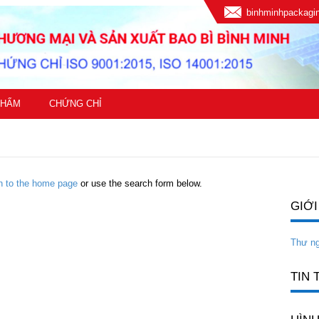
binhminhpackag
PHẨM
CHỨNG CHỈ
rn to the home page
or use the search form below.
GIỚI
Thư n
TIN 