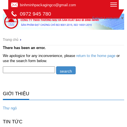
binhminhpackagingco@gmail.com
0972 945 780
Select Language
▼
Trang chủ
There has been an error.
We apologize for any inconvenience, please
return to the home page
or
use the search form below.
GIỚI THIỆU
Thư ngỏ
TIN TỨC