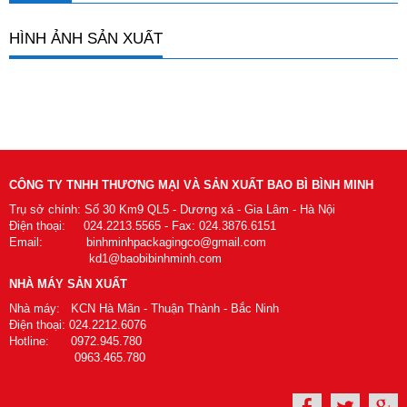
HÌNH ẢNH SẢN XUẤT
CÔNG TY TNHH THƯƠNG MẠI VÀ SẢN XUẤT BAO BÌ BÌNH MINH
Trụ sở chính: Số 30 Km9 QL5 - Dương xá - Gia Lâm - Hà Nội
Điện thoại: 024.2213.5565 - Fax: 024.3876.6151
Email: binhminhpackagingco@gmail.com
kd1@baobibinhminh.com
NHÀ MÁY SẢN XUẤT
Nhà máy: KCN Hà Mãn - Thuận Thành - Bắc Ninh
Điện thoại: 024.2212.6076
Hotline: 0972.945.780
0963.465.780