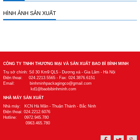
HÌNH ẢNH SẢN XUẤT
CÔNG TY TNHH THƯƠNG MẠI VÀ SẢN XUẤT BAO BÌ BÌNH MINH
Trụ sở chính: Số 30 Km9 QL5 - Dương xá - Gia Lâm - Hà Nội
Điện thoại: 024.2213.5565 - Fax: 024.3876.6151
Email: binhminhpackagingco@gmail.com
kd1@baobibinhminh.com
NHÀ MÁY SẢN XUẤT
Nhà máy: KCN Hà Mãn - Thuận Thành - Bắc Ninh
Điện thoại: 024.2212.6076
Hotline: 0972.945.780
0963.465.780