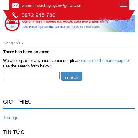
binhminhpackagingco@gmail.com
0972 945 780
Select Language
▼
Trang chủ
There has been an error.
We apologize for any inconvenience, please
return to the home page
or
use the search form below.
GIỚI THIỆU
Thư ngỏ
TIN TỨC