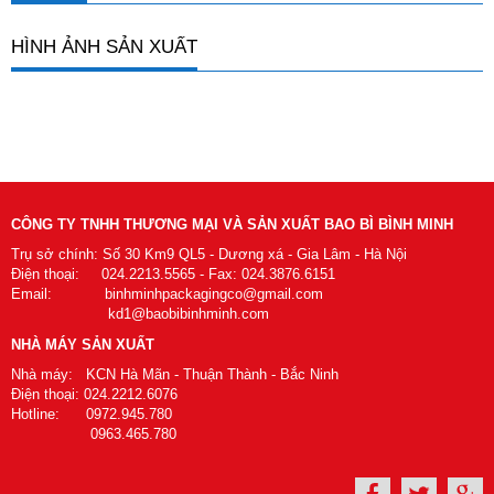
HÌNH ẢNH SẢN XUẤT
CÔNG TY TNHH THƯƠNG MẠI VÀ SẢN XUẤT BAO BÌ BÌNH MINH
Trụ sở chính: Số 30 Km9 QL5 - Dương xá - Gia Lâm - Hà Nội
Điện thoại: 024.2213.5565 - Fax: 024.3876.6151
Email: binhminhpackagingco@gmail.com
kd1@baobibinhminh.com
NHÀ MÁY SẢN XUẤT
Nhà máy: KCN Hà Mãn - Thuận Thành - Bắc Ninh
Điện thoại: 024.2212.6076
Hotline: 0972.945.780
0963.465.780