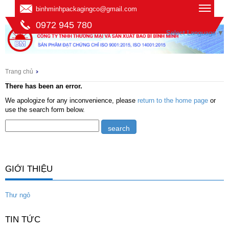
binhminhpackagingco@gmail.com
0972 945 780
Select Language
▼
Trang chủ
There has been an error.
We apologize for any inconvenience, please
return to the home page
or
use the search form below.
GIỚI THIỆU
Thư ngỏ
TIN TỨC