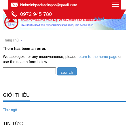
binhminhpackagingco@gmail.com
0972 945 780
Select Language
▼
Trang chủ
There has been an error.
We apologize for any inconvenience, please
return to the home page
or
use the search form below.
GIỚI THIỆU
Thư ngỏ
TIN TỨC