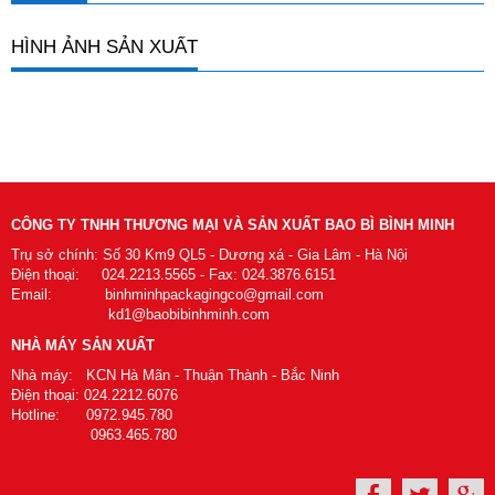
HÌNH ẢNH SẢN XUẤT
CÔNG TY TNHH THƯƠNG MẠI VÀ SẢN XUẤT BAO BÌ BÌNH MINH
Trụ sở chính: Số 30 Km9 QL5 - Dương xá - Gia Lâm - Hà Nội
Điện thoại: 024.2213.5565 - Fax: 024.3876.6151
Email: binhminhpackagingco@gmail.com
kd1@baobibinhminh.com
NHÀ MÁY SẢN XUẤT
Nhà máy: KCN Hà Mãn - Thuận Thành - Bắc Ninh
Điện thoại: 024.2212.6076
Hotline: 0972.945.780
0963.465.780