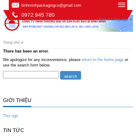
binhminhpackagingco@gmail.com
0972 945 780
Select Language
▼
Trang chủ
There has been an error.
We apologize for any inconvenience, please
return to the home page
or
use the search form below.
GIỚI THIỆU
Thư ngỏ
TIN TỨC