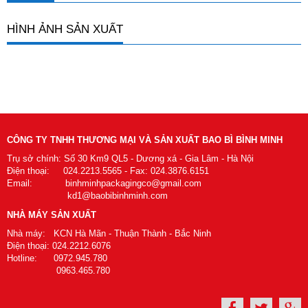
HÌNH ẢNH SẢN XUẤT
CÔNG TY TNHH THƯƠNG MẠI VÀ SẢN XUẤT BAO BÌ BÌNH MINH
Trụ sở chính: Số 30 Km9 QL5 - Dương xá - Gia Lâm - Hà Nội
Điện thoại: 024.2213.5565 - Fax: 024.3876.6151
Email: binhminhpackagingco@gmail.com
kd1@baobibinhminh.com
NHÀ MÁY SẢN XUẤT
Nhà máy: KCN Hà Mãn - Thuận Thành - Bắc Ninh
Điện thoại: 024.2212.6076
Hotline: 0972.945.780
0963.465.780