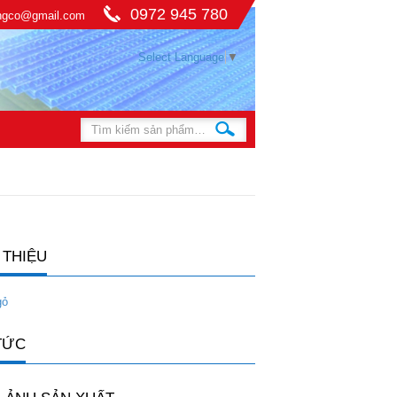
0972 945 780
ingco@gmail.com
Select Language
▼
 THIỆU
gỏ
TỨC