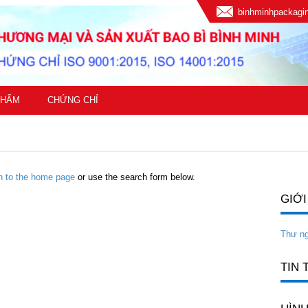
binhminhpackag
PHẨM
CHỨNG CHỈ
rn to the home page
or use the search form below.
GIỚI
Thư n
TIN 