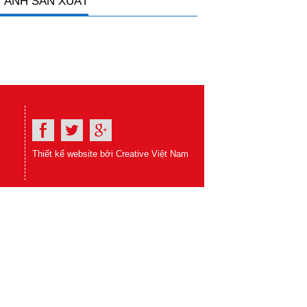
 ẢNH SẢN XUẤT
Thiết kế website bởi Creative Việt Nam