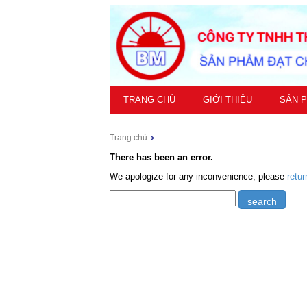
TRANG CHỦ
GIỚI THIỆU
SẢN 
Trang chủ
There has been an error.
We apologize for any inconvenience, please
retu