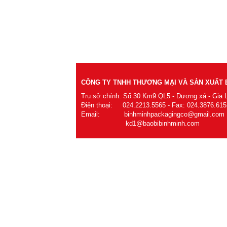
CÔNG TY TNHH THƯƠNG MẠI VÀ SẢN XUẤT B
Trụ sở chính: Số 30 Km9 QL5 - Dương xá - Gia 
Điện thoại: 024.2213.5565 - Fax: 024.3876.615
Email: binhminhpackagingco@gmail.com
kd1@baobibinhminh.com