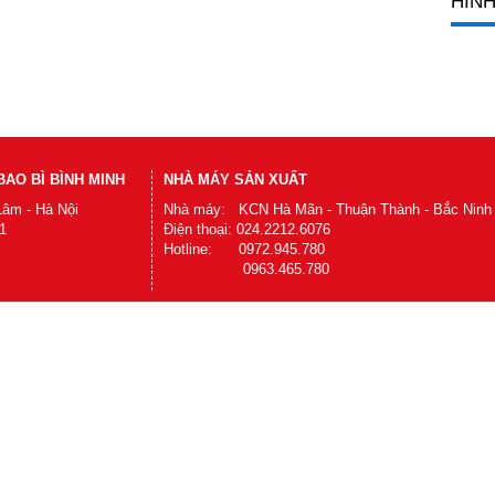
HÌNH
AO BÌ BÌNH MINH
NHÀ MÁY SẢN XUẤT
Lâm - Hà Nội
Nhà máy: KCN Hà Mãn - Thuận Thành - Bắc Ninh
1
Điện thoại: 024.2212.6076
Hotline: 0972.945.780
0963.465.780