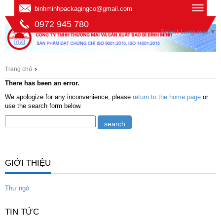
binhminhpackagingco@gmail.com
0972 945 780
Select Language
▼
Trang chủ
There has been an error.
We apologize for any inconvenience, please
return to the home page
or
use the search form below.
GIỚI THIỆU
Thư ngỏ
TIN TỨC