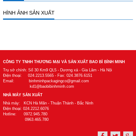
HÌNH ẢNH SẢN XUẤT
CÔNG TY TNHH THƯƠNG MẠI VÀ SẢN XUẤT BAO BÌ BÌNH MINH
Trụ sở chính: Số 30 Km9 QL5 - Dương xá - Gia Lâm - Hà Nội
Điện thoại: 024.2213.5565 - Fax: 024.3876.6151
Email: binhminhpackagingco@gmail.com
kd1@baobibinhminh.com
NHÀ MÁY SẢN XUẤT
Nhà máy: KCN Hà Mãn - Thuận Thành - Bắc Ninh
Điện thoại: 024.2212.6076
Hotline: 0972.945.780
0963.465.780