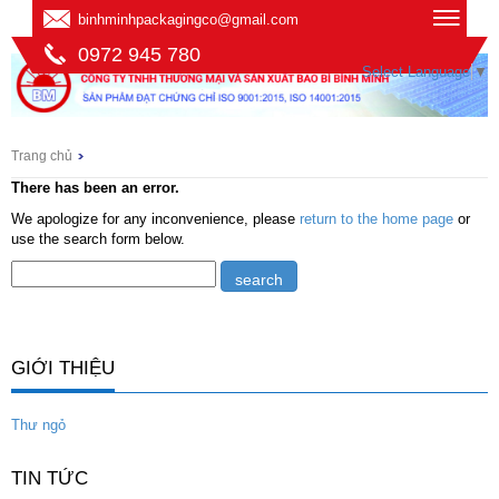
binhminhpackagingco@gmail.com
0972 945 780
Select Language
▼
Trang chủ
There has been an error.
We apologize for any inconvenience, please
return to the home page
or
use the search form below.
GIỚI THIỆU
Thư ngỏ
TIN TỨC