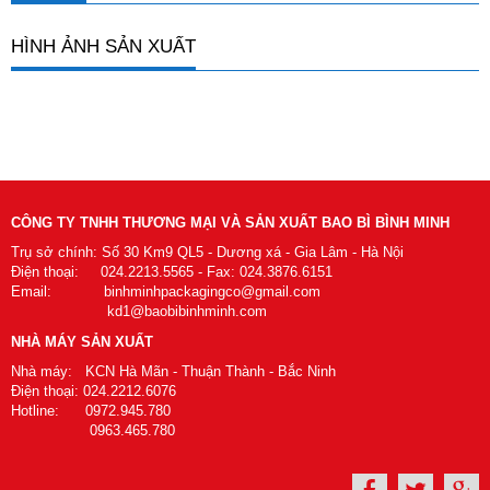
HÌNH ẢNH SẢN XUẤT
CÔNG TY TNHH THƯƠNG MẠI VÀ SẢN XUẤT BAO BÌ BÌNH MINH
Trụ sở chính: Số 30 Km9 QL5 - Dương xá - Gia Lâm - Hà Nội
Điện thoại: 024.2213.5565 - Fax: 024.3876.6151
Email: binhminhpackagingco@gmail.com
kd1@baobibinhminh.com
NHÀ MÁY SẢN XUẤT
Nhà máy: KCN Hà Mãn - Thuận Thành - Bắc Ninh
Điện thoại: 024.2212.6076
Hotline: 0972.945.780
0963.465.780