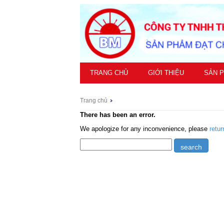
TRANG CHỦ
GIỚI THIỆU
SẢN 
Trang chủ
There has been an error.
We apologize for any inconvenience, please
retu