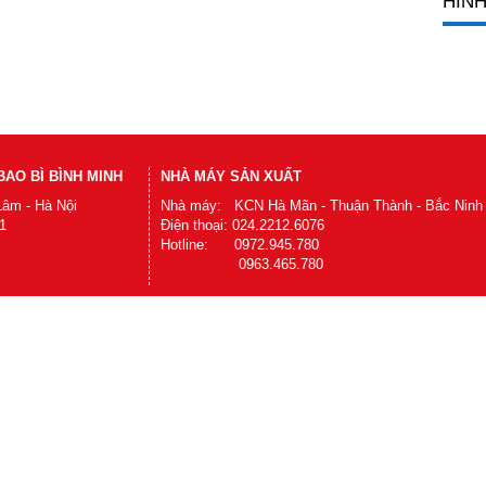
HÌNH
AO BÌ BÌNH MINH
NHÀ MÁY SẢN XUẤT
Lâm - Hà Nội
Nhà máy: KCN Hà Mãn - Thuận Thành - Bắc Ninh
1
Điện thoại: 024.2212.6076
Hotline: 0972.945.780
0963.465.780