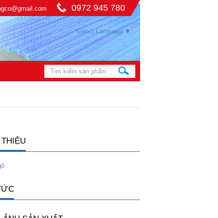
0972 945 780
ingco@gmail.com
Select Language
▼
 THIỆU
gỏ
TỨC