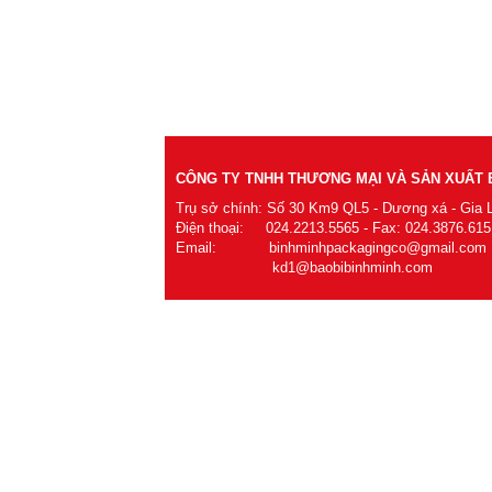
CÔNG TY TNHH THƯƠNG MẠI VÀ SẢN XUẤT B
Trụ sở chính: Số 30 Km9 QL5 - Dương xá - Gia 
Điện thoại: 024.2213.5565 - Fax: 024.3876.615
Email: binhminhpackagingco@gmail.com
kd1@baobibinhminh.com