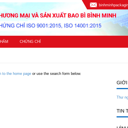
binhminhpackag
PHẨM
CHỨNG CHỈ
rn to the home page
or use the search form below.
GIỚI
Thư n
TIN 