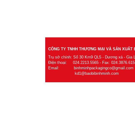
CÔNG TY TNHH THƯƠNG MẠI VÀ SẢN XUẤT B
Trụ sở chính: Số 30 Km9 QL5 - Dương xá - Gia 
Điện thoại: 024.2213.5565 - Fax: 024.3876.615
Email: binhminhpackagingco@gmail.com
kd1@baobibinhminh.com