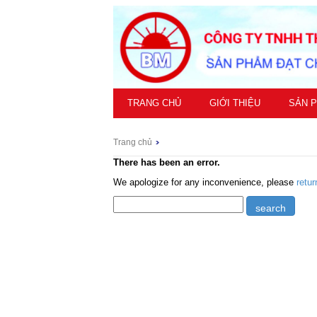
TRANG CHỦ
GIỚI THIỆU
SẢN 
Trang chủ
There has been an error.
We apologize for any inconvenience, please
retu