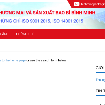
binhminhpackag
PHẨM
CHỨNG CHỈ
rn to the home page
or use the search form below.
GIỚI
Thư n
TIN 