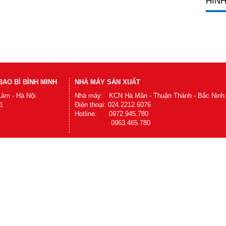
HÌNH
AO BÌ BÌNH MINH
NHÀ MÁY SẢN XUẤT
Lâm - Hà Nội
Nhà máy: KCN Hà Mãn - Thuận Thành - Bắc Ninh
1
Điện thoại: 024.2212.6076
Hotline: 0972.945.780
0963.465.780