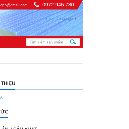
0972 945 780
ingco@gmail.com
Select Language
▼
 THIỆU
gỏ
TỨC