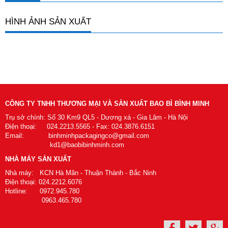
HÌNH ẢNH SẢN XUẤT
CÔNG TY TNHH THƯƠNG MẠI VÀ SẢN XUẤT BAO BÌ BÌNH MINH
Trụ sở chính: Số 30 Km9 QL5 - Dương xá - Gia Lâm - Hà Nội
Điện thoại: 024.2213.5565 - Fax: 024.3876.6151
Email: binhminhpackagingco@gmail.com
kd1@baobibinhminh.com
NHÀ MÁY SẢN XUẤT
Nhà máy: KCN Hà Mãn - Thuận Thành - Bắc Ninh
Điện thoại: 024.2212.6076
Hotline: 0972.945.780
0963.465.780