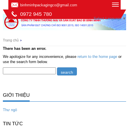
binhminhpackagingco@gmail.com
0972 945 780
Select Language
▼
Trang chủ
There has been an error.
We apologize for any inconvenience, please
return to the home page
or
use the search form below.
GIỚI THIỆU
Thư ngỏ
TIN TỨC