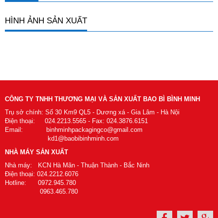
HÌNH ẢNH SẢN XUẤT
CÔNG TY TNHH THƯƠNG MẠI VÀ SẢN XUẤT BAO BÌ BÌNH MINH
Trụ sở chính: Số 30 Km9 QL5 - Dương xá - Gia Lâm - Hà Nội
Điện thoại: 024.2213.5565 - Fax: 024.3876.6151
Email: binhminhpackagingco@gmail.com
kd1@baobibinhminh.com
NHÀ MÁY SẢN XUẤT
Nhà máy: KCN Hà Mãn - Thuận Thành - Bắc Ninh
Điện thoại: 024.2212.6076
Hotline: 0972.945.780
0963.465.780