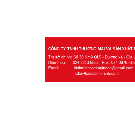
CÔNG TY TNHH THƯƠNG MẠI VÀ SẢN XUẤT B
Trụ sở chính: Số 30 Km9 QL5 - Dương xá - Gia 
Điện thoại: 024.2213.5565 - Fax: 024.3876.615
Email: binhminhpackagingco@gmail.com
kd1@baobibinhminh.com