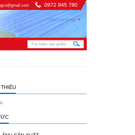
0972 945 780
ingco@gmail.com
Select Language
▼
 THIỆU
gỏ
TỨC