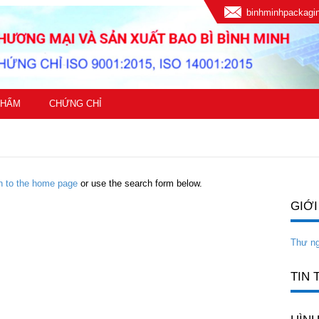
binhminhpackag
PHẨM
CHỨNG CHỈ
rn to the home page
or use the search form below.
GIỚI
Thư n
TIN 