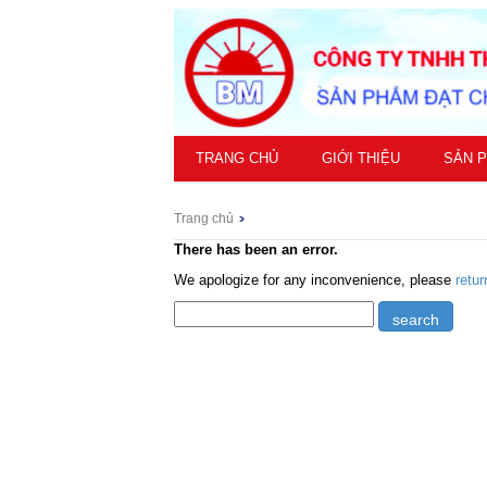
TRANG CHỦ
GIỚI THIỆU
SẢN 
Trang chủ
There has been an error.
We apologize for any inconvenience, please
retu