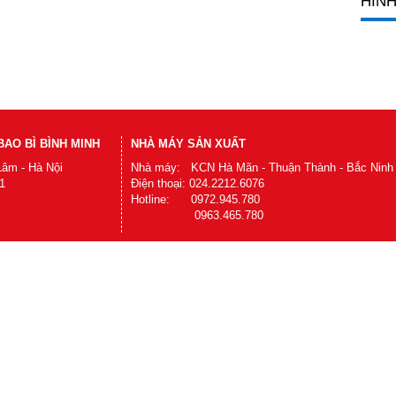
HÌNH
AO BÌ BÌNH MINH
NHÀ MÁY SẢN XUẤT
Lâm - Hà Nội
Nhà máy: KCN Hà Mãn - Thuận Thành - Bắc Ninh
1
Điện thoại: 024.2212.6076
Hotline: 0972.945.780
0963.465.780