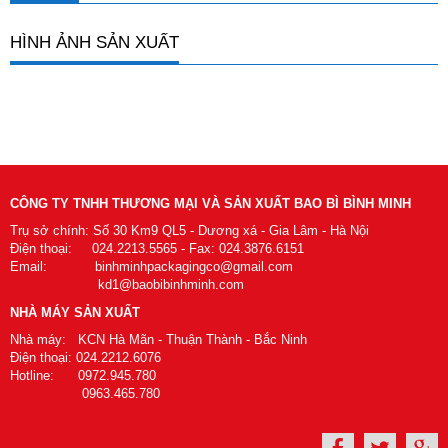
HÌNH ẢNH SẢN XUẤT
CÔNG TY TNHH THƯƠNG MẠI VÀ SẢN XUẤT BAO BÌ BÌNH MINH
Trụ sở chính: Số 30 Km9 QL5 - Dương xá - Gia Lâm - Hà Nội
Điện thoại: 024.2213.5565 - Fax: 024.3876.6151
Email: binhminhpackagingco@gmail.com
kd1@baobibinhminh.com
NHÀ MÁY SẢN XUẤT
Nhà máy: KCN Hà Mãn - Thuận Thành - Bắc Ninh
Điện thoại: 024.2212.6076
Hotline: 0972.945.780
0963.465.780