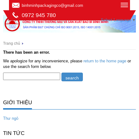
binhminhpackagingco@gmail.com
0972 945 780
Select Language
▼
Trang chủ
There has been an error.
We apologize for any inconvenience, please
return to the home page
or
use the search form below.
GIỚI THIỆU
Thư ngỏ
TIN TỨC