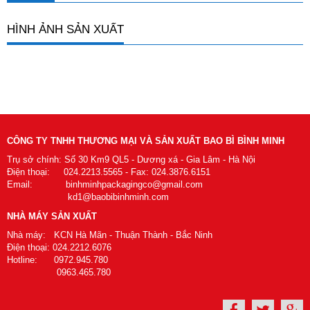
HÌNH ẢNH SẢN XUẤT
CÔNG TY TNHH THƯƠNG MẠI VÀ SẢN XUẤT BAO BÌ BÌNH MINH
Trụ sở chính: Số 30 Km9 QL5 - Dương xá - Gia Lâm - Hà Nội
Điện thoại: 024.2213.5565 - Fax: 024.3876.6151
Email: binhminhpackagingco@gmail.com
kd1@baobibinhminh.com
NHÀ MÁY SẢN XUẤT
Nhà máy: KCN Hà Mãn - Thuận Thành - Bắc Ninh
Điện thoại: 024.2212.6076
Hotline: 0972.945.780
0963.465.780