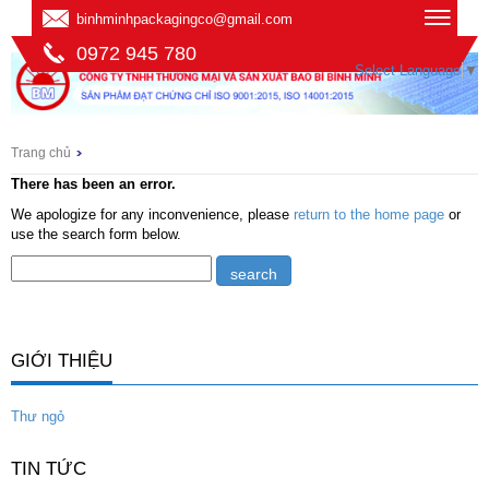
binhminhpackagingco@gmail.com
0972 945 780
Select Language
▼
Trang chủ
There has been an error.
We apologize for any inconvenience, please
return to the home page
or
use the search form below.
GIỚI THIỆU
Thư ngỏ
TIN TỨC