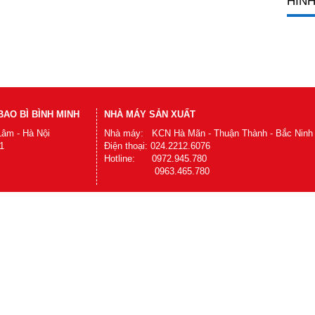
HÌNH
AO BÌ BÌNH MINH
NHÀ MÁY SẢN XUẤT
Lâm - Hà Nội
Nhà máy: KCN Hà Mãn - Thuận Thành - Bắc Ninh
1
Điện thoại: 024.2212.6076
Hotline: 0972.945.780
0963.465.780