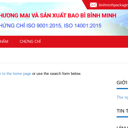
binhminhpackag
PHẨM
CHỨNG CHỈ
rn to the home page
or use the search form below.
GIỚI
Thư n
TIN 