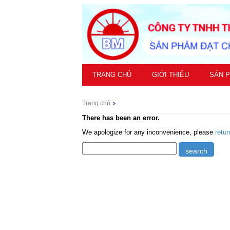
TRANG CHỦ
GIỚI THIỆU
SẢN 
Trang chủ
There has been an error.
We apologize for any inconvenience, please
retu