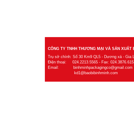
CÔNG TY TNHH THƯƠNG MẠI VÀ SẢN XUẤT B
Trụ sở chính: Số 30 Km9 QL5 - Dương xá - Gia 
Điện thoại: 024.2213.5565 - Fax: 024.3876.615
Email: binhminhpackagingco@gmail.com
kd1@baobibinhminh.com