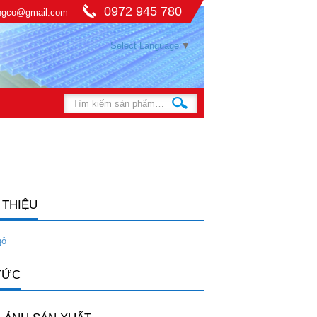
0972 945 780
ingco@gmail.com
Select Language
▼
 THIỆU
gỏ
TỨC