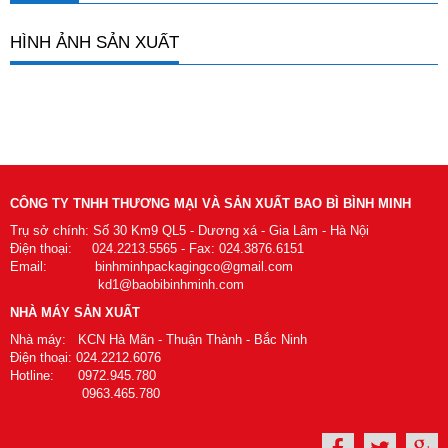
HÌNH ẢNH SẢN XUẤT
CÔNG TY TNHH THƯƠNG MẠI VÀ SẢN XUẤT BAO BÌ BÌNH MINH
Trụ sở chính: Số 30 Km9 QL5 - Dương xá - Gia Lâm - Hà Nội
Điện thoại: 024.2213.5565 - Fax: 024.3876.6151
Email: binhminhpackagingco@gmail.com
kd1@baobibinhminh.com
NHÀ MÁY SẢN XUẤT
Nhà máy: KCN Hà Mãn - Thuận Thành - Bắc Ninh
Điện thoại: 024.2212.6076
Hotline: 0972.945.780
0963.465.780