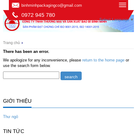
binhminhpackagingco@gmail.com
0972 945 780
Select Language
▼
Trang chủ
There has been an error.
We apologize for any inconvenience, please
return to the home page
or
use the search form below.
GIỚI THIỆU
Thư ngỏ
TIN TỨC