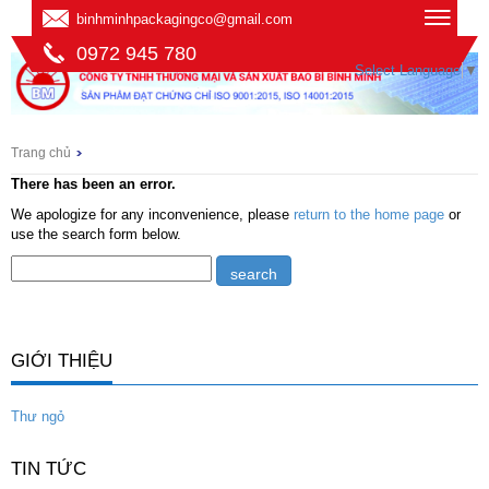
binhminhpackagingco@gmail.com
0972 945 780
Select Language
▼
Trang chủ
There has been an error.
We apologize for any inconvenience, please
return to the home page
or
use the search form below.
GIỚI THIỆU
Thư ngỏ
TIN TỨC