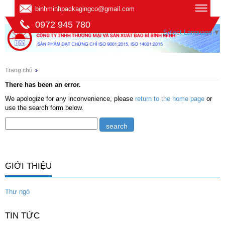
binhminhpackagingco@gmail.com
0972 945 780
Select Language
▼
Trang chủ
There has been an error.
We apologize for any inconvenience, please
return to the home page
or
use the search form below.
GIỚI THIỆU
Thư ngỏ
TIN TỨC