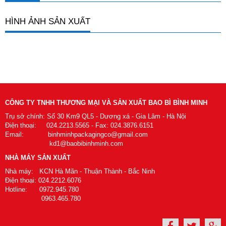
HÌNH ẢNH SẢN XUẤT
CÔNG TY TNHH THƯƠNG MẠI VÀ SẢN XUẤT BAO BÌ BÌNH MINH
Trụ sở chính: Số 30 Km9 QL5 - Dương xá - Gia Lâm - Hà Nội
Điện thoại: 024.2213.5565 - Fax: 024.3876.6151
Email: binhminhpackagingco@gmail.com
kd1@baobibinhminh.com
NHÀ MÁY SẢN XUẤT
Nhà máy: KCN Hà Mãn - Thuận Thành - Bắc Ninh
Điện thoại: 024.2212.6076
Hotline: 0972.945.780
0963.465.780